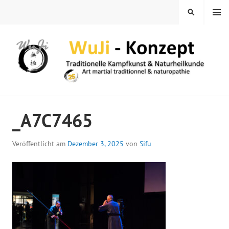
Springe
MENÜ
SUCHEN
zum
Inhalt
WUJI – ZENTRUM
_A7C7465
Veröffentlicht am
Dezember 3, 2025
von
Sifu