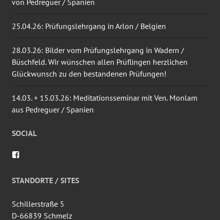
von Pedreguer / Spanien
25.04.26: Prüfungslehrgang in Arlon / Belgien
28.03.26: Bilder vom Prüfungslehrgang in Wadern /
Büschfeld. Wir wünschen allen Prüflingen herzlichen
Glückwunsch zu den bestandenen Prüfungen!
14.03. + 15.03.26: Meditationsseminar mit Ven. Monlam
aus Pedreguer / Spanien
SOCIAL
Profil
von
wingtsun.arlon
auf
STANDORTE / SITES
Facebook
anzeigen
Schillerstraße 5
D-66839 Schmelz