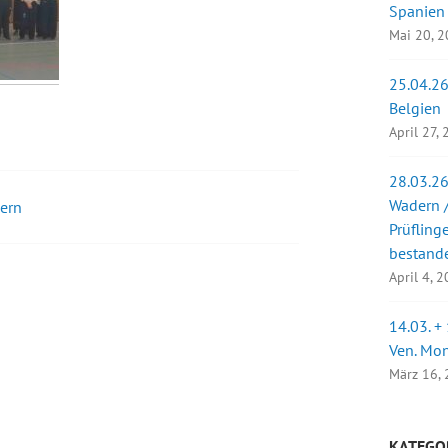
Spanien
Mai 20, 
25.04.26
Belgien
April 27,
28.03.26
Wadern /
dern
Prüfling
bestand
April 4, 
14.03. +
Ven. Mo
März 16,
KATEGO