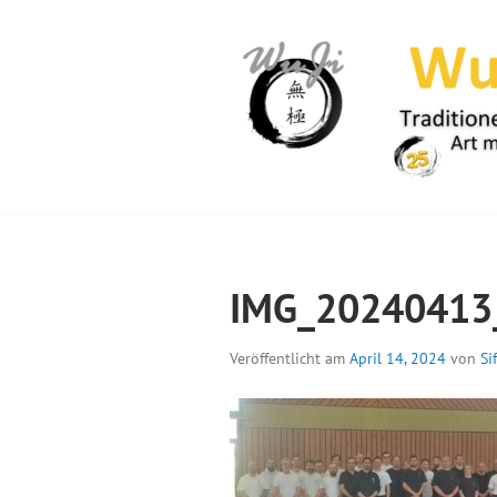
Springe
zum
Inhalt
WUJI – ZENTR
IMG_20240413
Veröffentlicht am
April 14, 2024
von
Si