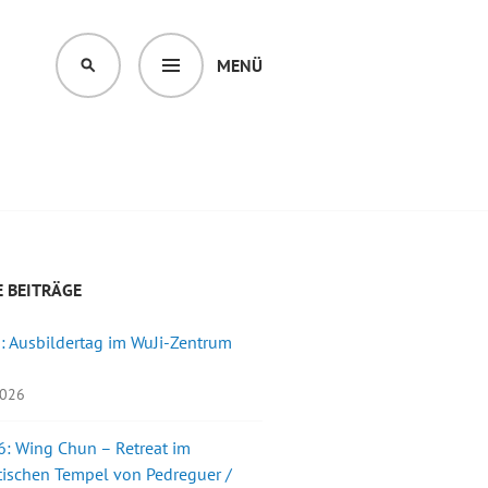
MENÜ
SUCHEN
 BEITRÄGE
: Ausbildertag im WuJi-Zentrum
2026
: Wing Chun – Retreat im
ischen Tempel von Pedreguer /