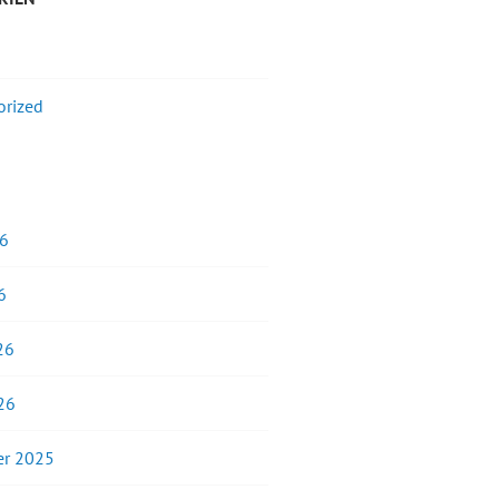
orized
26
6
26
26
r 2025