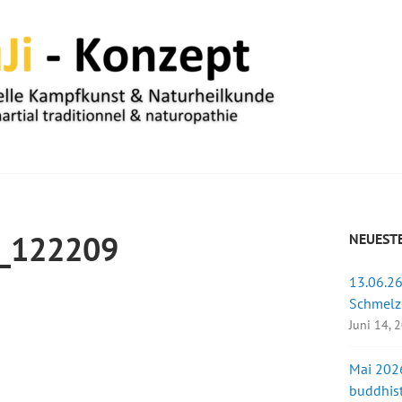
UM
_122209
NEUESTE
13.06.26
Schmelz
Juni 14, 
Mai 2026
buddhist