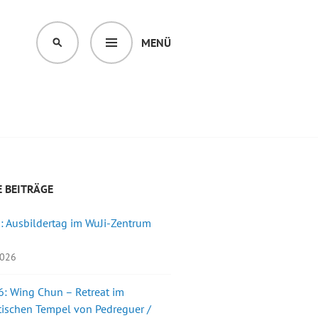
MENÜ
SUCHEN
 BEITRÄGE
: Ausbildertag im WuJi-Zentrum
2026
: Wing Chun – Retreat im
ischen Tempel von Pedreguer /