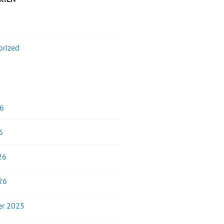
orized
26
6
26
26
r 2025