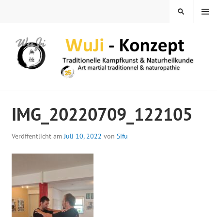
Springe
MENÜ
SUCHEN
zum
Inhalt
WUJI – ZENTRUM
IMG_20220709_122105
Veröffentlicht am
Juli 10, 2022
von
Sifu