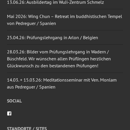
13.06.26: Ausbildertag im WuJi-Zentrum Schmelz
Mai 2026: Wing Chun – Retreat im buddhistischen Tempel
von Pedreguer / Spanien
25.04.26: Prüfungslehrgang in Arlon / Belgien
28.03.26: Bilder vom Prüfungslehrgang in Wadern /
Büschfeld. Wir wünschen allen Prüflingen herzlichen
Glückwunsch zu den bestandenen Prüfungen!
14.03. + 15.03.26: Meditationsseminar mit Ven. Monlam
aus Pedreguer / Spanien
SOCIAL
Profil
von
wingtsun.arlon
auf
STANDORTE / SITES