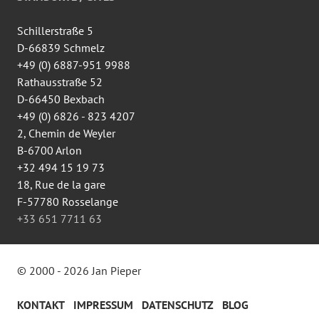
Facebook
anzeigen
Schillerstraße 5
D-66839 Schmelz
+49 (0) 6887-951 9988
Rathausstraße 52
D-66450 Bexbach
+49 (0) 6826 - 823 4207
2, Chemin de Weyler
B-6700 Arlon
+32 494 15 19 73
18, Rue de la gare
F-57780 Rosselange
+33 651 7711 63
© 2000 - 2026 Jan Pieper
KONTAKT
IMPRESSUM
DATENSCHUTZ
BLOG