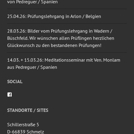
von Pedreguer / Spanien
25.04.26: Prüfungslehrgang in Arlon / Belgien
28.03.26: Bilder vom Prüfungslehrgang in Wadern /
Büschfeld. Wir wünschen allen Prüflingen herzlichen
Glückwunsch zu den bestandenen Prüfungen!
14.03. + 15.03.26: Meditationsseminar mit Ven. Monlam
aus Pedreguer / Spanien
SOCIAL
Profil
von
wingtsun.arlon
auf
STANDORTE / SITES
Facebook
anzeigen
Schillerstraße 5
D-66839 Schmelz