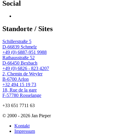
Social
Profil
von
wingtsun.arlon
Standorte / Sites
auf
Facebook
Schillerstraße 5
anzeigen
D-66839 Schmelz
+49 (0) 6887-951 9988
Rathausstraße 52
D-66450 Bexbach
+49 (0) 6826 - 823 4207
2, Chemin de Weyler
B-6700 Arlon
+32 494 15 19 73
18, Rue de la gare
F-57780 Rosselange
+33 651 7711 63
© 2000 - 2026 Jan Pieper
Kontakt
Impressum