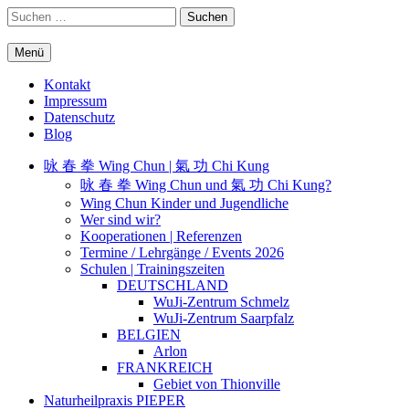
Springe
Suchen
zum
nach:
Inhalt
Menü
WuJi – Zentrum
WuJi Konzept
Kontakt
Impressum
Datenschutz
Blog
咏 春 拳 Wing Chun | 氣 功 Chi Kung
咏 春 拳 Wing Chun und 氣 功 Chi Kung?
Wing Chun Kinder und Jugendliche
Wer sind wir?
Kooperationen | Referenzen
Termine / Lehrgänge / Events 2026
Schulen | Trainingszeiten
DEUTSCHLAND
WuJi-Zentrum Schmelz
WuJi-Zentrum Saarpfalz
BELGIEN
Arlon
FRANKREICH
Gebiet von Thionville
Naturheilpraxis PIEPER