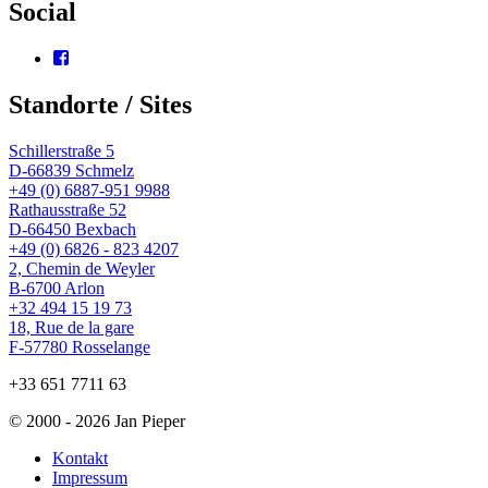
Social
Profil
von
wingtsun.arlon
Standorte / Sites
auf
Facebook
anzeigen
Schillerstraße 5
D-66839 Schmelz
+49 (0) 6887-951 9988
Rathausstraße 52
D-66450 Bexbach
+49 (0) 6826 - 823 4207
2, Chemin de Weyler
B-6700 Arlon
+32 494 15 19 73
18, Rue de la gare
F-57780 Rosselange
+33 651 7711 63
© 2000 - 2026 Jan Pieper
Kontakt
Impressum