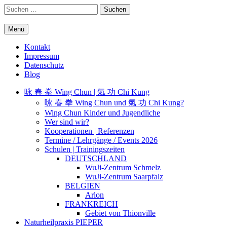
Springe
Suchen
zum
nach:
Inhalt
Menü
WuJi – Zentrum
WuJi Konzept
Kontakt
Impressum
Datenschutz
Blog
咏 春 拳 Wing Chun | 氣 功 Chi Kung
咏 春 拳 Wing Chun und 氣 功 Chi Kung?
Wing Chun Kinder und Jugendliche
Wer sind wir?
Kooperationen | Referenzen
Termine / Lehrgänge / Events 2026
Schulen | Trainingszeiten
DEUTSCHLAND
WuJi-Zentrum Schmelz
WuJi-Zentrum Saarpfalz
BELGIEN
Arlon
FRANKREICH
Gebiet von Thionville
Naturheilpraxis PIEPER