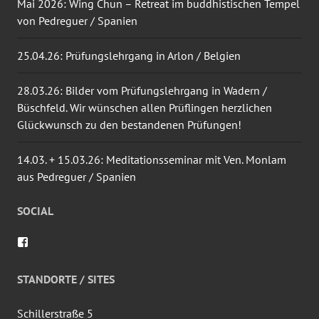
Mai 2026: Wing Chun – Retreat im buddhistischen Tempel
von Pedreguer / Spanien
25.04.26: Prüfungslehrgang in Arlon / Belgien
28.03.26: Bilder vom Prüfungslehrgang in Wadern /
Büschfeld. Wir wünschen allen Prüflingen herzlichen
Glückwunsch zu den bestandenen Prüfungen!
14.03. + 15.03.26: Meditationsseminar mit Ven. Monlam
aus Pedreguer / Spanien
SOCIAL
Profil
von
wingtsun.arlon
auf
STANDORTE / SITES
Facebook
anzeigen
Schillerstraße 5