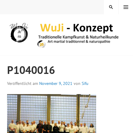
Springe
MENÜ
SUCHEN
zum
Inhalt
WUJI – ZENTRUM
P1040016
Veröffentlicht am
November 9, 2021
von
Sifu