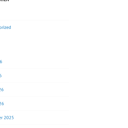
orized
26
6
26
26
r 2025