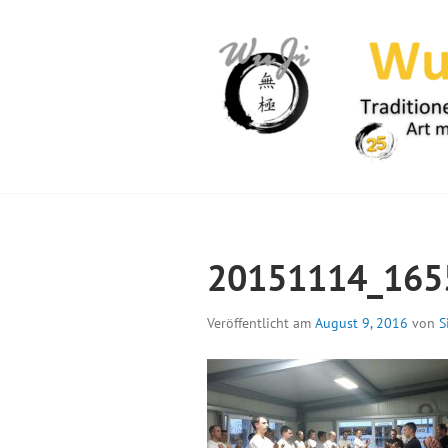
Springe
zum
Inhalt
WUJI – ZENTR
20151114_165
Veröffentlicht am
August 9, 2016
von
S