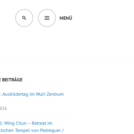
MENÜ
SUCHEN
 BEITRÄGE
: Ausbildertag im WuJi-Zentrum
2026
: Wing Chun – Retreat im
ischen Tempel von Pedreguer /