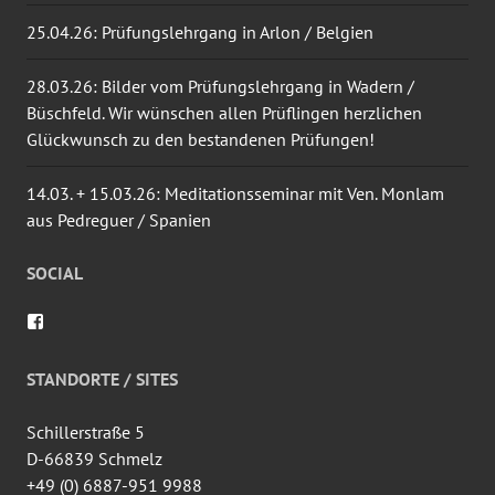
25.04.26: Prüfungslehrgang in Arlon / Belgien
28.03.26: Bilder vom Prüfungslehrgang in Wadern /
Büschfeld. Wir wünschen allen Prüflingen herzlichen
Glückwunsch zu den bestandenen Prüfungen!
14.03. + 15.03.26: Meditationsseminar mit Ven. Monlam
aus Pedreguer / Spanien
SOCIAL
Profil
von
wingtsun.arlon
auf
STANDORTE / SITES
Facebook
anzeigen
Schillerstraße 5
D-66839 Schmelz
+49 (0) 6887-951 9988