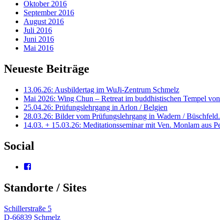
Oktober 2016
September 2016
August 2016
Juli 2016
Juni 2016
Mai 2016
Neueste Beiträge
13.06.26: Ausbildertag im WuJi-Zentrum Schmelz
Mai 2026: Wing Chun – Retreat im buddhistischen Tempel von
25.04.26: Prüfungslehrgang in Arlon / Belgien
28.03.26: Bilder vom Prüfungslehrgang in Wadern / Büschfeld
14.03. + 15.03.26: Meditationsseminar mit Ven. Monlam aus P
Social
Profil
von
wingtsun.arlon
Standorte / Sites
auf
Facebook
anzeigen
Schillerstraße 5
D-66839 Schmelz