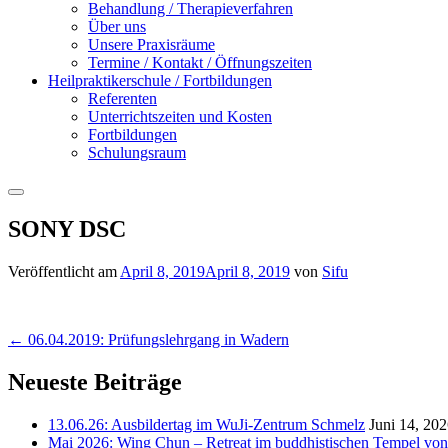
Behandlung / Therapieverfahren
Über uns
Unsere Praxisräume
Termine / Kontakt / Öffnungszeiten
Heilpraktikerschule / Fortbildungen
Referenten
Unterrichtszeiten und Kosten
Fortbildungen
Schulungsraum
Suchen
SONY DSC
Veröffentlicht am
April 8, 2019
April 8, 2019
von
Sifu
Beitrags-
←
06.04.2019: Prüfungslehrgang in Wadern
Navigation
Neueste Beiträge
13.06.26: Ausbildertag im WuJi-Zentrum Schmelz
Juni 14, 20
Mai 2026: Wing Chun – Retreat im buddhistischen Tempel von