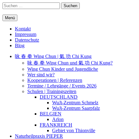
Springe
Suchen
zum
nach:
Inhalt
Menü
WuJi – Zentrum
WuJi Konzept
Kontakt
Impressum
Datenschutz
Blog
咏 春 拳 Wing Chun | 氣 功 Chi Kung
咏 春 拳 Wing Chun und 氣 功 Chi Kung?
Wing Chun Kinder und Jugendliche
Wer sind wir?
Kooperationen | Referenzen
Termine / Lehrgänge / Events 2026
Schulen | Trainingszeiten
DEUTSCHLAND
WuJi-Zentrum Schmelz
WuJi-Zentrum Saarpfalz
BELGIEN
Arlon
FRANKREICH
Gebiet von Thionville
Naturheilpraxis PIEPER