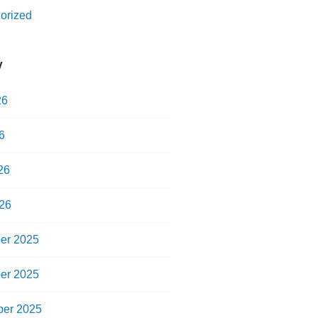
orized
V
26
6
26
26
er 2025
er 2025
er 2025