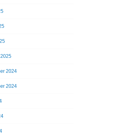
25
25
25
 2025
er 2024
er 2024
4
24
4