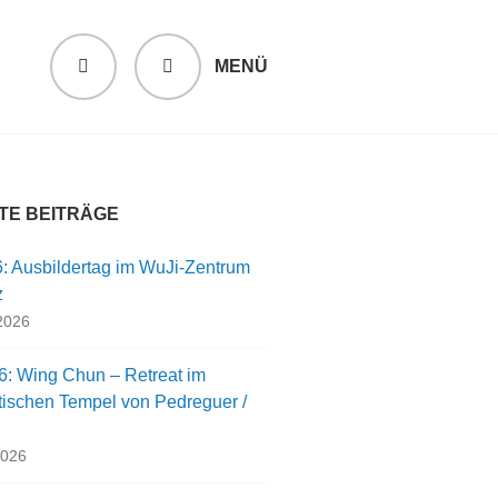
MENÜ
SUCHEN
TE BEITRÄGE
6: Ausbildertag im WuJi-Zentrum
z
 2026
6: Wing Chun – Retreat im
tischen Tempel von Pedreguer /
n
2026