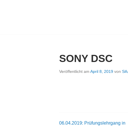
Springe
zum
Inhalt
WUJI – ZENT
SONY DSC
Veröffentlicht am
April 8, 2019
von
Sif
06.04.2019: Prüfungslehrgang in
Beitrags-