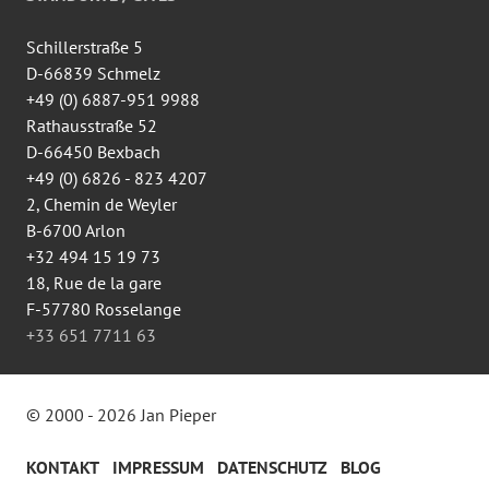
Facebook
anzeigen
Schillerstraße 5
D-66839 Schmelz
+49 (0) 6887-951 9988
Rathausstraße 52
D-66450 Bexbach
+49 (0) 6826 - 823 4207
2, Chemin de Weyler
B-6700 Arlon
+32 494 15 19 73
18, Rue de la gare
F-57780 Rosselange
+33 651 7711 63
© 2000 - 2026 Jan Pieper
KONTAKT
IMPRESSUM
DATENSCHUTZ
BLOG