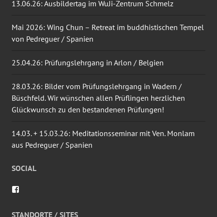
13.06.26: Ausbildertag im WuJi-Zentrum Schmelz
Mai 2026: Wing Chun – Retreat im buddhistischen Tempel
von Pedreguer / Spanien
25.04.26: Prüfungslehrgang in Arlon / Belgien
28.03.26: Bilder vom Prüfungslehrgang in Wadern /
Büschfeld. Wir wünschen allen Prüflingen herzlichen
Glückwunsch zu den bestandenen Prüfungen!
14.03. + 15.03.26: Meditationsseminar mit Ven. Monlam
aus Pedreguer / Spanien
SOCIAL
Profil
von
wingtsun.arlon
auf
STANDORTE / SITES