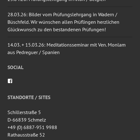
28.03.26: Bilder vom Prüfungslehrgang in Wadern /
Büschfeld. Wir wünschen allen Prüflingen herzlichen
Glückwunsch zu den bestandenen Prüfungen!
14.03. + 15.03.26: Meditationsseminar mit Ven. Monlam
aus Pedreguer / Spanien
SOCIAL
Profil
von
wingtsun.arlon
auf
STANDORTE / SITES
Facebook
anzeigen
Schillerstraße 5
D-66839 Schmelz
+49 (0) 6887-951 9988
Rathausstraße 52