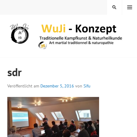
Springe
MENÜ
SUCHEN
zum
Inhalt
WUJI – ZENTRUM
sdr
Veröffentlicht am
Dezember 5, 2016
von
Sifu