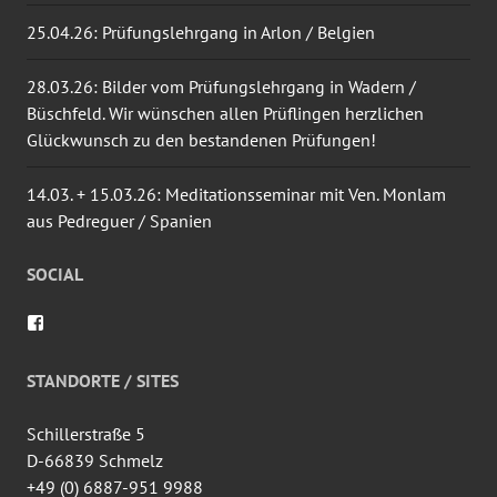
25.04.26: Prüfungslehrgang in Arlon / Belgien
28.03.26: Bilder vom Prüfungslehrgang in Wadern /
Büschfeld. Wir wünschen allen Prüflingen herzlichen
Glückwunsch zu den bestandenen Prüfungen!
14.03. + 15.03.26: Meditationsseminar mit Ven. Monlam
aus Pedreguer / Spanien
SOCIAL
Profil
von
wingtsun.arlon
auf
STANDORTE / SITES
Facebook
anzeigen
Schillerstraße 5
D-66839 Schmelz
+49 (0) 6887-951 9988