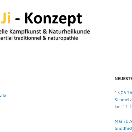
UM
NEUESTE
13.06.26
Sifu
Schmelz
Juni 14, 
Mai 2026
buddhist