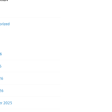
orized
26
6
26
26
r 2025