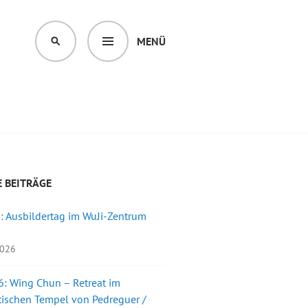
MENÜ
SUCHEN
 BEITRÄGE
: Ausbildertag im WuJi-Zentrum
2026
: Wing Chun – Retreat im
ischen Tempel von Pedreguer /