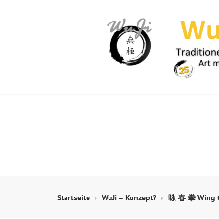
Springe
zum
Inhalt
WUJI – ZENTR
Startseite
WuJi – Konzept?
咏 春 拳 Wing C