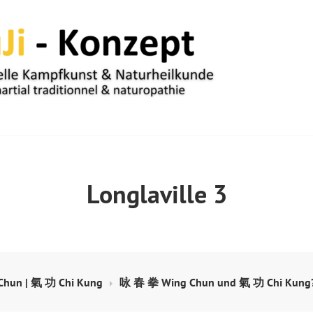
UM
Longlaville 3
hun | 氣 功 Chi Kung
咏 春 拳 Wing Chun und 氣 功 Chi Kung