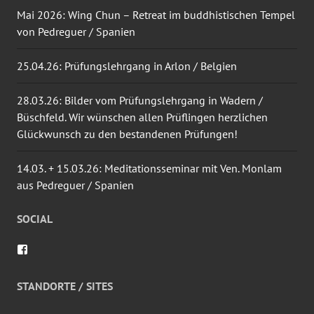
Mai 2026: Wing Chun – Retreat im buddhistischen Tempel
von Pedreguer / Spanien
25.04.26: Prüfungslehrgang in Arlon / Belgien
28.03.26: Bilder vom Prüfungslehrgang in Wadern /
Büschfeld. Wir wünschen allen Prüflingen herzlichen
Glückwunsch zu den bestandenen Prüfungen!
14.03. + 15.03.26: Meditationsseminar mit Ven. Monlam
aus Pedreguer / Spanien
SOCIAL
Profil
von
wingtsun.arlon
auf
STANDORTE / SITES
Facebook
anzeigen