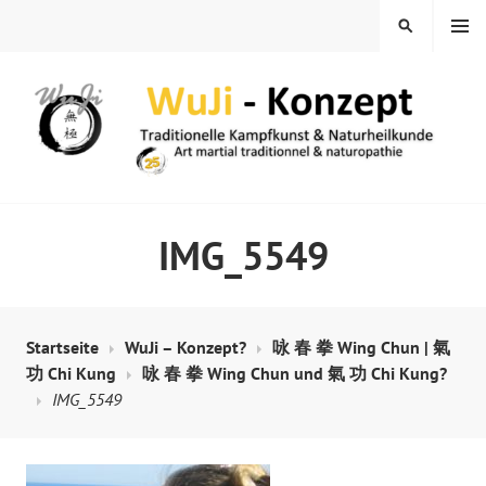
Springe
MENÜ
SUCHEN
zum
Inhalt
WUJI – ZENTRUM
IMG_5549
Startseite
WuJi – Konzept?
咏 春 拳 Wing Chun | 氣
功 Chi Kung
咏 春 拳 Wing Chun und 氣 功 Chi Kung?
IMG_5549