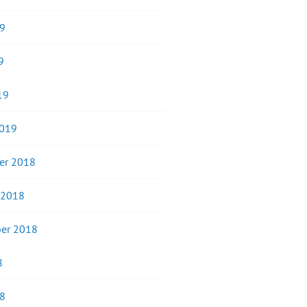
19
9
19
2019
er 2018
 2018
er 2018
8
18