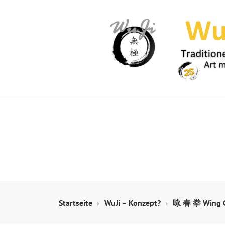
Springe
zum
Inhalt
WUJI – ZENTR
Startseite
WuJi – Konzept?
咏 春 拳 Wing C