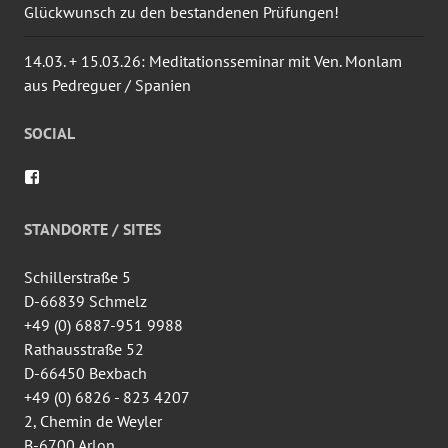
Glückwunsch zu den bestandenen Prüfungen!
14.03. + 15.03.26: Meditationsseminar mit Ven. Monlam
aus Pedreguer / Spanien
SOCIAL
Profil
von
wingtsun.arlon
auf
STANDORTE / SITES
Facebook
anzeigen
Schillerstraße 5
D-66839 Schmelz
+49 (0) 6887-951 9988
Rathausstraße 52
D-66450 Bexbach
+49 (0) 6826 - 823 4207
2, Chemin de Weyler
B-6700 Arlon