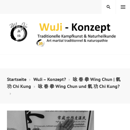
Springe
MENÜ
SUCHEN
zum
Inhalt
WUJI – ZENTRUM
Startseite
WuJi – Konzept?
咏 春 拳 Wing Chun | 氣
功 Chi Kung
咏 春 拳 Wing Chun und 氣 功 Chi Kung?