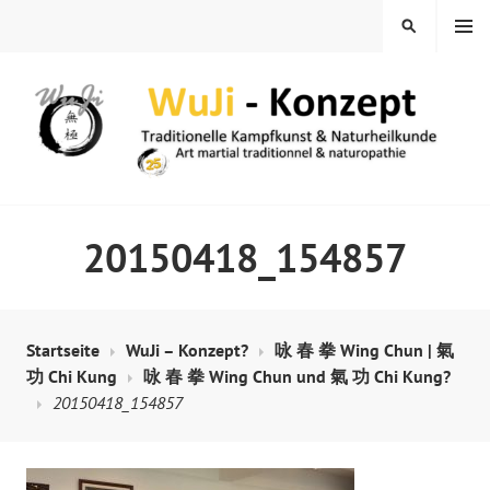
Springe
MENÜ
SUCHEN
zum
Inhalt
WUJI – ZENTRUM
20150418_154857
Startseite
WuJi – Konzept?
咏 春 拳 Wing Chun | 氣
功 Chi Kung
咏 春 拳 Wing Chun und 氣 功 Chi Kung?
20150418_154857