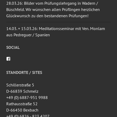
28.03.26: Bilder vom Prüfungslehrgang in Wadern /
Büschfeld. Wir wünschen allen Prüflingen herzlichen
Glückwunsch zu den bestandenen Prüfungen!
14.03. + 15.03.26: Meditationsseminar mit Ven. Monlam
aus Pedreguer / Spanien
SOCIAL
Profil
von
wingtsun.arlon
auf
STANDORTE / SITES
Facebook
anzeigen
Schillerstraße 5
D-66839 Schmelz
+49 (0) 6887-951 9988
Rathausstraße 52
D-66450 Bexbach
+49 (0) 6826 - 823 4207