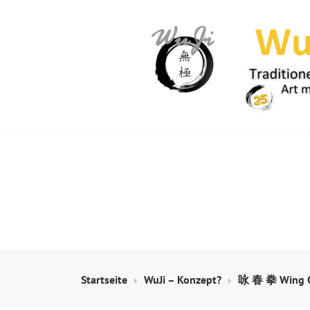
Springe
zum
Inhalt
WUJI – ZENTR
Startseite
WuJi – Konzept?
咏 春 拳 Wing C