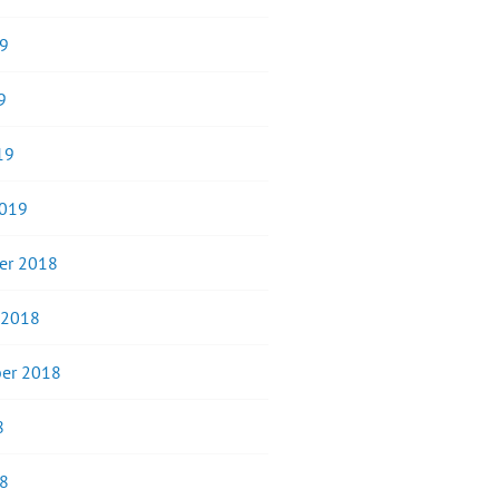
19
9
19
2019
er 2018
 2018
er 2018
8
18