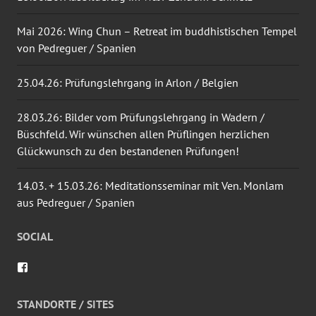
Mai 2026: Wing Chun – Retreat im buddhistischen Tempel
von Pedreguer / Spanien
25.04.26: Prüfungslehrgang in Arlon / Belgien
28.03.26: Bilder vom Prüfungslehrgang in Wadern /
Büschfeld. Wir wünschen allen Prüflingen herzlichen
Glückwunsch zu den bestandenen Prüfungen!
14.03. + 15.03.26: Meditationsseminar mit Ven. Monlam
aus Pedreguer / Spanien
SOCIAL
Profil
von
wingtsun.arlon
auf
STANDORTE / SITES
Facebook