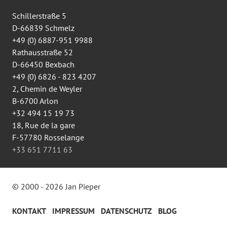
anzeigen
Schillerstraße 5
D-66839 Schmelz
+49 (0) 6887-951 9988
Rathausstraße 52
D-66450 Bexbach
+49 (0) 6826 - 823 4207
2, Chemin de Weyler
B-6700 Arlon
+32 494 15 19 73
18, Rue de la gare
F-57780 Rosselange
+33 651 7711 63
© 2000 - 2026 Jan Pieper
KONTAKT
IMPRESSUM
DATENSCHUTZ
BLOG