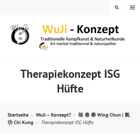
Springe
MENÜ
SUCHEN
zum
Inhalt
WUJI – ZENTRUM
Therapiekonzept ISG
Hüfte
Startseite
WuJi – Konzept?
咏 春 拳 Wing Chun | 氣
功 Chi Kung
Therapiekonzept ISG Hüfte