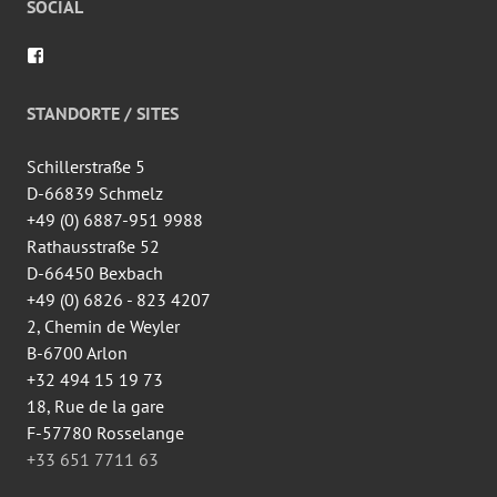
SOCIAL
Profil
von
wingtsun.arlon
auf
STANDORTE / SITES
Facebook
anzeigen
Schillerstraße 5
D-66839 Schmelz
+49 (0) 6887-951 9988
Rathausstraße 52
D-66450 Bexbach
+49 (0) 6826 - 823 4207
2, Chemin de Weyler
B-6700 Arlon
+32 494 15 19 73
18, Rue de la gare
F-57780 Rosselange
+33 651 7711 63