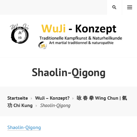
Springe
MENÜ
SUCHEN
zum
Inhalt
WUJI – ZENTRUM
Shaolin-Qigong
Startseite
WuJi – Konzept?
咏 春 拳 Wing Chun | 氣
功 Chi Kung
Shaolin-Qigong
Shaolin-Qigong