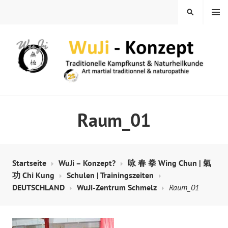
Springe
MENÜ
SUCHEN
zum
Inhalt
WUJI – ZENTRUM
Raum_01
Startseite
WuJi – Konzept?
咏 春 拳 Wing Chun | 氣
功 Chi Kung
Schulen | Trainingszeiten
DEUTSCHLAND
WuJi-Zentrum Schmelz
Raum_01