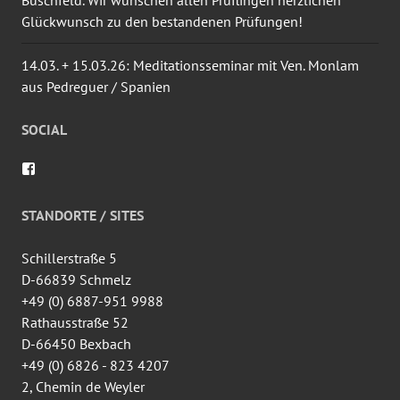
Büschfeld. Wir wünschen allen Prüflingen herzlichen
Glückwunsch zu den bestandenen Prüfungen!
14.03. + 15.03.26: Meditationsseminar mit Ven. Monlam
aus Pedreguer / Spanien
SOCIAL
Profil
von
wingtsun.arlon
auf
STANDORTE / SITES
Facebook
anzeigen
Schillerstraße 5
D-66839 Schmelz
+49 (0) 6887-951 9988
Rathausstraße 52
D-66450 Bexbach
+49 (0) 6826 - 823 4207
2, Chemin de Weyler