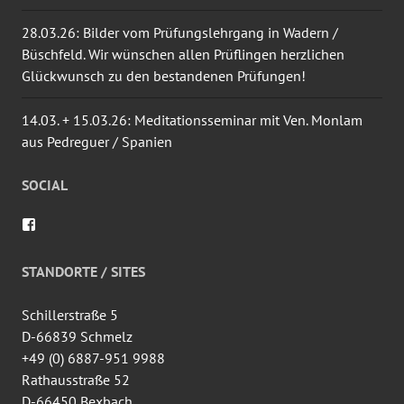
28.03.26: Bilder vom Prüfungslehrgang in Wadern /
Büschfeld. Wir wünschen allen Prüflingen herzlichen
Glückwunsch zu den bestandenen Prüfungen!
14.03. + 15.03.26: Meditationsseminar mit Ven. Monlam
aus Pedreguer / Spanien
SOCIAL
Profil
von
wingtsun.arlon
auf
STANDORTE / SITES
Facebook
anzeigen
Schillerstraße 5
D-66839 Schmelz
+49 (0) 6887-951 9988
Rathausstraße 52
D-66450 Bexbach