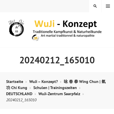
Springe
MENÜ
SUCHEN
zum
Inhalt
WUJI – ZENTRUM
20240212_165010
Startseite
WuJi – Konzept?
咏 春 拳 Wing Chun | 氣
功 Chi Kung
Schulen | Trainingszeiten
DEUTSCHLAND
WuJi-Zentrum Saarpfalz
20240212_165010