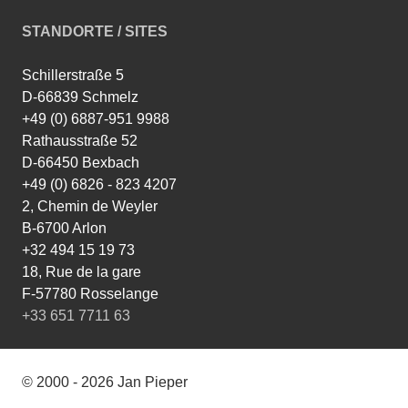
o
f
STANDORTE / SITES
i
l
v
Schillerstraße 5
o
D-66839 Schmelz
n
w
+49 (0) 6887-951 9988
i
Rathausstraße 52
n
g
D-66450 Bexbach
t
+49 (0) 6826 - 823 4207
s
u
2, Chemin de Weyler
n
B-6700 Arlon
.
a
+32 494 15 19 73
r
18, Rue de la gare
l
o
F-57780 Rosselange
n
+33 651 7711 63
a
u
f
F
a
© 2000 - 2026 Jan Pieper
c
e