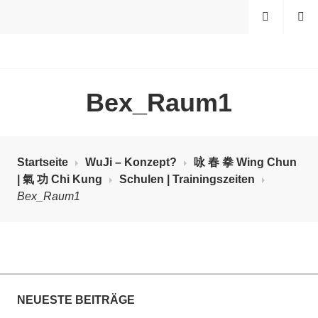
S
MENÜ
S
p
U
r
C
i
H
WUJI – ZENTRUM
E
n
N
g
Bex_Raum1
e
z
u
m
Startseite
WuJi – Konzept?
咏 春 拳 Wing Chun
I
| 氣 功 Chi Kung
Schulen | Trainingszeiten
n
Bex_Raum1
h
a
l
t
NEUESTE BEITRÄGE