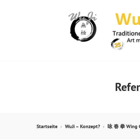
Springe
zum
Inhalt
WUJI – ZENTR
Refe
Startseite
WuJi – Konzept?
咏 春 拳 Wing C