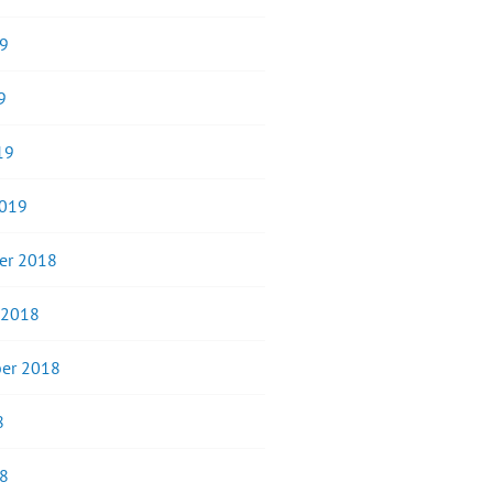
19
9
19
2019
er 2018
 2018
er 2018
8
18