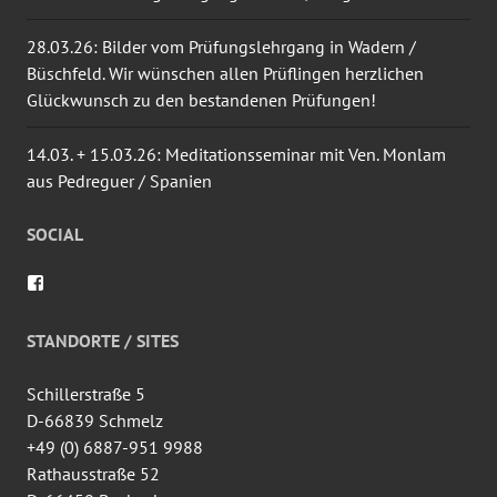
28.03.26: Bilder vom Prüfungslehrgang in Wadern /
Büschfeld. Wir wünschen allen Prüflingen herzlichen
Glückwunsch zu den bestandenen Prüfungen!
14.03. + 15.03.26: Meditationsseminar mit Ven. Monlam
aus Pedreguer / Spanien
SOCIAL
Profil
von
wingtsun.arlon
auf
STANDORTE / SITES
Facebook
anzeigen
Schillerstraße 5
D-66839 Schmelz
+49 (0) 6887-951 9988
Rathausstraße 52