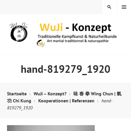
Springe
MENÜ
SUCHEN
zum
Inhalt
WUJI – ZENTRUM
hand-819279_1920
Startseite
WuJi – Konzept?
咏 春 拳 Wing Chun | 氣
功 Chi Kung
Kooperationen | Referenzen
hand-
819279_1920