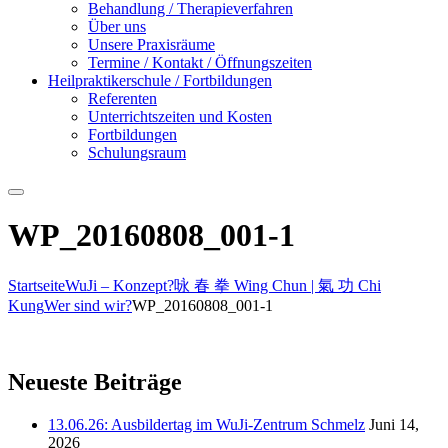
Behandlung / Therapieverfahren
Über uns
Unsere Praxisräume
Termine / Kontakt / Öffnungszeiten
Heilpraktikerschule / Fortbildungen
Referenten
Unterrichtszeiten und Kosten
Fortbildungen
Schulungsraum
Suchen
WP_20160808_001-1
Startseite
WuJi – Konzept?
咏 春 拳 Wing Chun | 氣 功 Chi
Kung
Wer sind wir?
WP_20160808_001-1
Neueste Beiträge
13.06.26: Ausbildertag im WuJi-Zentrum Schmelz
Juni 14,
2026