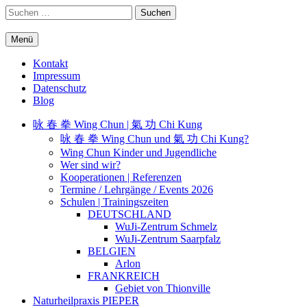
Springe
Suchen
zum
nach:
Inhalt
Menü
WuJi – Zentrum
WuJi Konzept
Kontakt
Impressum
Datenschutz
Blog
咏 春 拳 Wing Chun | 氣 功 Chi Kung
咏 春 拳 Wing Chun und 氣 功 Chi Kung?
Wing Chun Kinder und Jugendliche
Wer sind wir?
Kooperationen | Referenzen
Termine / Lehrgänge / Events 2026
Schulen | Trainingszeiten
DEUTSCHLAND
WuJi-Zentrum Schmelz
WuJi-Zentrum Saarpfalz
BELGIEN
Arlon
FRANKREICH
Gebiet von Thionville
Naturheilpraxis PIEPER