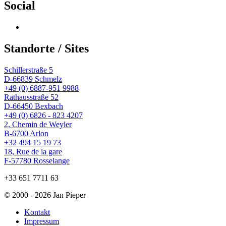
Social
Profil
von
wingtsun.arlon
Standorte / Sites
auf
Facebook
Schillerstraße 5
anzeigen
D-66839 Schmelz
+49 (0) 6887-951 9988
Rathausstraße 52
D-66450 Bexbach
+49 (0) 6826 - 823 4207
2, Chemin de Weyler
B-6700 Arlon
+32 494 15 19 73
18, Rue de la gare
F-57780 Rosselange
+33 651 7711 63
© 2000 - 2026 Jan Pieper
Kontakt
Impressum