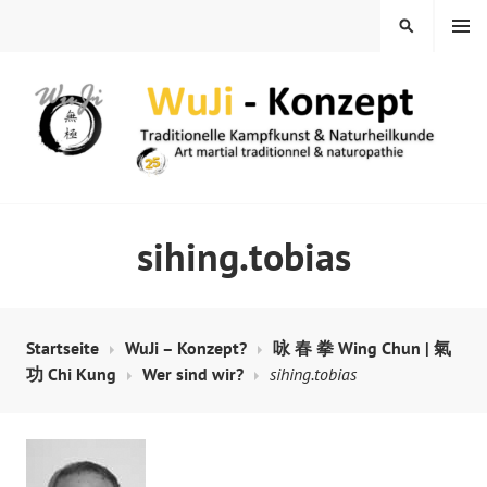
Springe
MENÜ
SUCHEN
zum
Inhalt
WUJI – ZENTRUM
sihing.tobias
Startseite
WuJi – Konzept?
咏 春 拳 Wing Chun | 氣
功 Chi Kung
Wer sind wir?
sihing.tobias