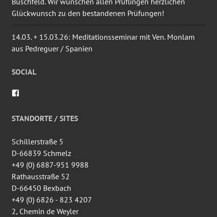
Büschfeld. Wir wünschen allen Prüflingen herzlichen
Glückwunsch zu den bestandenen Prüfungen!
14.03. + 15.03.26: Meditationsseminar mit Ven. Monlam
aus Pedreguer / Spanien
SOCIAL
Profil
von
wingtsun.arlon
auf
STANDORTE / SITES
Facebook
anzeigen
Schillerstraße 5
D-66839 Schmelz
+49 (0) 6887-951 9988
Rathausstraße 52
D-66450 Bexbach
+49 (0) 6826 - 823 4207
2, Chemin de Weyler