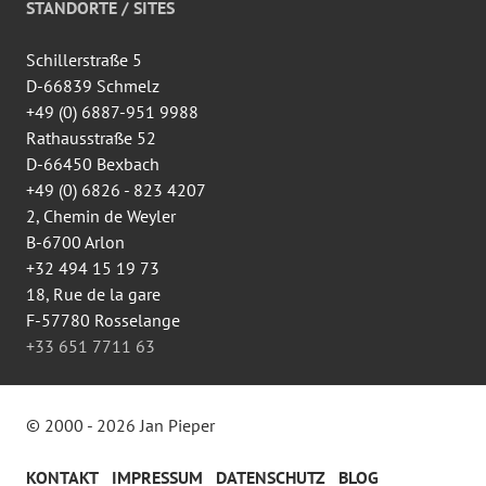
auf
STANDORTE / SITES
Facebook
anzeigen
Schillerstraße 5
D-66839 Schmelz
+49 (0) 6887-951 9988
Rathausstraße 52
D-66450 Bexbach
+49 (0) 6826 - 823 4207
2, Chemin de Weyler
B-6700 Arlon
+32 494 15 19 73
18, Rue de la gare
F-57780 Rosselange
+33 651 7711 63
© 2000 - 2026 Jan Pieper
KONTAKT
IMPRESSUM
DATENSCHUTZ
BLOG