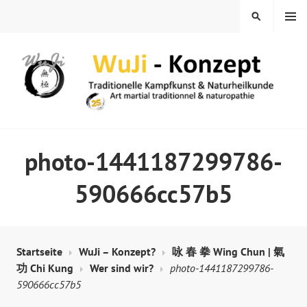
Springe
MENÜ
SUCHEN
zum
Inhalt
WUJI – ZENTRUM
photo-1441187299786-
590666cc57b5
Startseite
WuJi – Konzept?
咏 春 拳 Wing Chun | 氣
功 Chi Kung
Wer sind wir?
photo-1441187299786-
590666cc57b5