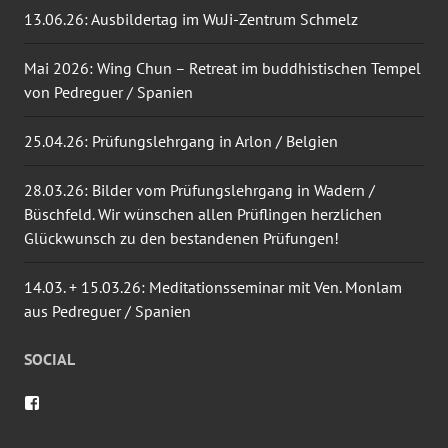
13.06.26: Ausbildertag im WuJi-Zentrum Schmelz
Mai 2026: Wing Chun – Retreat im buddhistischen Tempel
von Pedreguer / Spanien
25.04.26: Prüfungslehrgang in Arlon / Belgien
28.03.26: Bilder vom Prüfungslehrgang in Wadern /
Büschfeld. Wir wünschen allen Prüflingen herzlichen
Glückwunsch zu den bestandenen Prüfungen!
14.03. + 15.03.26: Meditationsseminar mit Ven. Monlam
aus Pedreguer / Spanien
SOCIAL
Profil
von
wingtsun.arlon