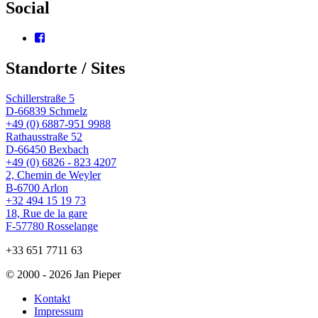
Social
Profil
von
wingtsun.arlon
Standorte / Sites
auf
Facebook
anzeigen
Schillerstraße 5
D-66839 Schmelz
+49 (0) 6887-951 9988
Rathausstraße 52
D-66450 Bexbach
+49 (0) 6826 - 823 4207
2, Chemin de Weyler
B-6700 Arlon
+32 494 15 19 73
18, Rue de la gare
F-57780 Rosselange
+33 651 7711 63
© 2000 - 2026 Jan Pieper
Kontakt
Impressum