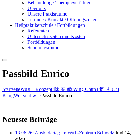
Behandlung / Therapieverfahren
Über uns
Unsere Praxisräume
Termine / Kontakt / Öffnungszeiten
Heilpraktikerschule / Fortbildungen
Referenten
Unterrichtszeiten und Kosten
Fortbildungen
Schulungsraum
Suchen
Passbild Enrico
Startseite
WuJi – Konzept?
咏 春 拳 Wing Chun | 氣 功 Chi
Kung
Wer sind wir?
Passbild Enrico
Neueste Beiträge
13.06.26: Ausbildertag im WuJi-Zentrum Schmelz
Juni 14,
2026