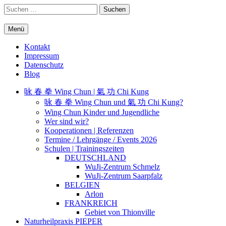
Springe
Suchen
zum
nach:
Inhalt
Menü
WuJi – Zentrum
WuJi Konzept
Kontakt
Impressum
Datenschutz
Blog
咏 春 拳 Wing Chun | 氣 功 Chi Kung
咏 春 拳 Wing Chun und 氣 功 Chi Kung?
Wing Chun Kinder und Jugendliche
Wer sind wir?
Kooperationen | Referenzen
Termine / Lehrgänge / Events 2026
Schulen | Trainingszeiten
DEUTSCHLAND
WuJi-Zentrum Schmelz
WuJi-Zentrum Saarpfalz
BELGIEN
Arlon
FRANKREICH
Gebiet von Thionville
Naturheilpraxis PIEPER