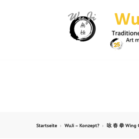
Springe
zum
Inhalt
WUJI – ZENTR
Startseite
WuJi – Konzept?
咏 春 拳 Wing C