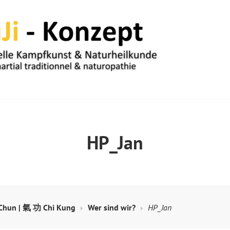
UM
HP_Jan
hun | 氣 功 Chi Kung
Wer sind wir?
HP_Jan