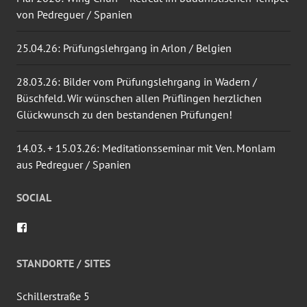
von Pedreguer / Spanien
25.04.26: Prüfungslehrgang in Arlon / Belgien
28.03.26: Bilder vom Prüfungslehrgang in Wadern /
Büschfeld. Wir wünschen allen Prüflingen herzlichen
Glückwunsch zu den bestandenen Prüfungen!
14.03. + 15.03.26: Meditationsseminar mit Ven. Monlam
aus Pedreguer / Spanien
SOCIAL
Profil
von
wingtsun.arlon
auf
STANDORTE / SITES
Facebook
anzeigen
Schillerstraße 5