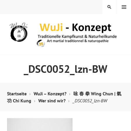
Springe
MENÜ
SUCHEN
zum
Inhalt
WUJI – ZENTRUM
_DSC0052_lzn-BW
Startseite
WuJi – Konzept?
咏 春 拳 Wing Chun | 氣
功 Chi Kung
Wer sind wir?
_DSC0052_lzn-BW