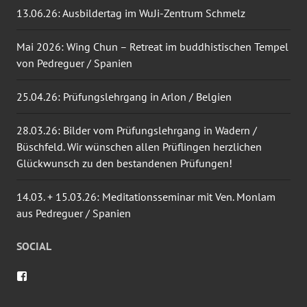
13.06.26: Ausbildertag im WuJi-Zentrum Schmelz
Mai 2026: Wing Chun – Retreat im buddhistischen Tempel
von Pedreguer / Spanien
25.04.26: Prüfungslehrgang in Arlon / Belgien
28.03.26: Bilder vom Prüfungslehrgang in Wadern /
Büschfeld. Wir wünschen allen Prüflingen herzlichen
Glückwunsch zu den bestandenen Prüfungen!
14.03. + 15.03.26: Meditationsseminar mit Ven. Monlam
aus Pedreguer / Spanien
SOCIAL
Profil
von
wingtsun.arlon