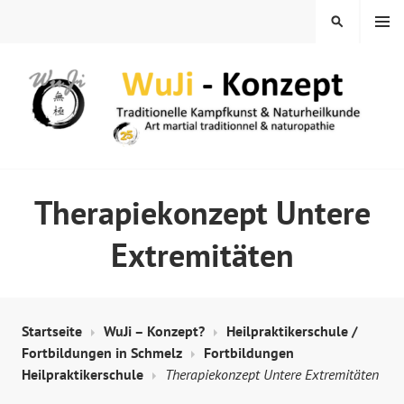
Springe
MENÜ
SUCHEN
zum
Inhalt
WUJI – ZENTRUM
Therapiekonzept Untere
Extremitäten
Startseite
WuJi – Konzept?
Heilpraktikerschule /
Fortbildungen in Schmelz
Fortbildungen
Heilpraktikerschule
Therapiekonzept Untere Extremitäten