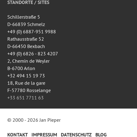
auf
STANDORTE / SITES
Facebook
anzeigen
Schillerstraße 5
D-66839 Schmelz
+49 (0) 6887-951 9988
Rathausstraße 52
D-66450 Bexbach
+49 (0) 6826 - 823 4207
2, Chemin de Weyler
B-6700 Arlon
+32 494 15 19 73
18, Rue de la gare
F-57780 Rosselange
+33 651 7711 63
© 2000 - 2026 Jan Pieper
KONTAKT
IMPRESSUM
DATENSCHUTZ
BLOG