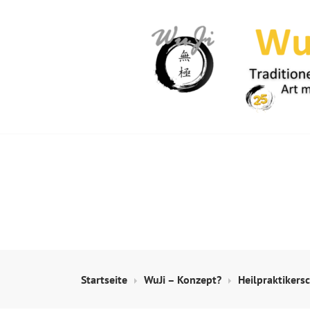
Springe
zum
Inhalt
WUJI – ZENTR
Startseite
WuJi – Konzept?
Heilpraktikers