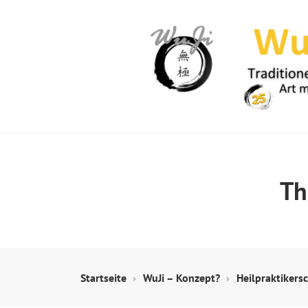
Springe
zum
Inhalt
WUJI – ZENTR
Th
Startseite
WuJi – Konzept?
Heilpraktikers