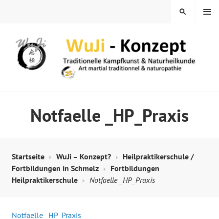
Springe
MENÜ
SUCHEN
zum
Inhalt
WUJI – ZENTRUM
Notfaelle _HP_Praxis
Startseite
WuJi – Konzept?
Heilpraktikerschule /
Fortbildungen in Schmelz
Fortbildungen
Heilpraktikerschule
Notfaelle _HP_Praxis
Notfaelle _HP_Praxis