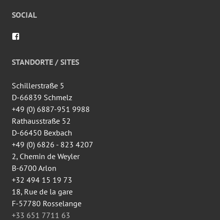
SOCIAL
Profil
von
wingtsun.arlon
auf
STANDORTE / SITES
Facebook
anzeigen
Schillerstraße 5
D-66839 Schmelz
+49 (0) 6887-951 9988
Rathausstraße 52
D-66450 Bexbach
+49 (0) 6826 - 823 4207
2, Chemin de Weyler
B-6700 Arlon
+32 494 15 19 73
18, Rue de la gare
F-57780 Rosselange
+33 651 7711 63