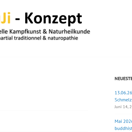
UM
NEUESTE
13.06.26
Schmelz
Juni 14, 
Mai 2026
buddhist