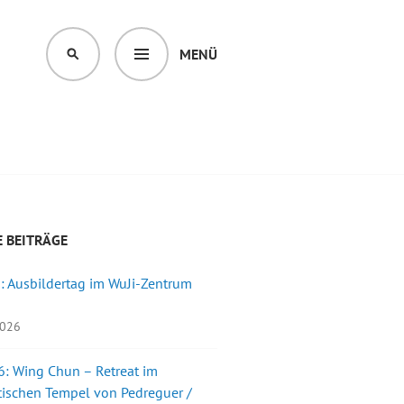
MENÜ
SUCHEN
 BEITRÄGE
: Ausbildertag im WuJi-Zentrum
2026
: Wing Chun – Retreat im
ischen Tempel von Pedreguer /