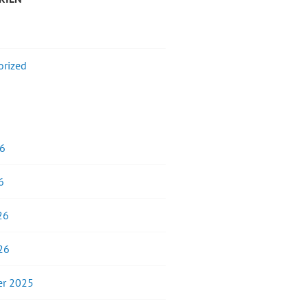
orized
26
6
26
26
r 2025