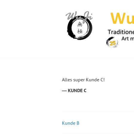
Springe
zum
Inhalt
WUJI – ZENTR
Alles super Kunde C!
KUNDE C
Kunde B
Beitrags-