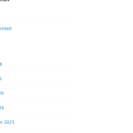
orized
26
6
26
26
r 2025