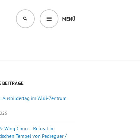
MENÜ
SUCHEN
 BEITRÄGE
: Ausbildertag im WuJi-Zentrum
2026
: Wing Chun – Retreat im
ischen Tempel von Pedreguer /