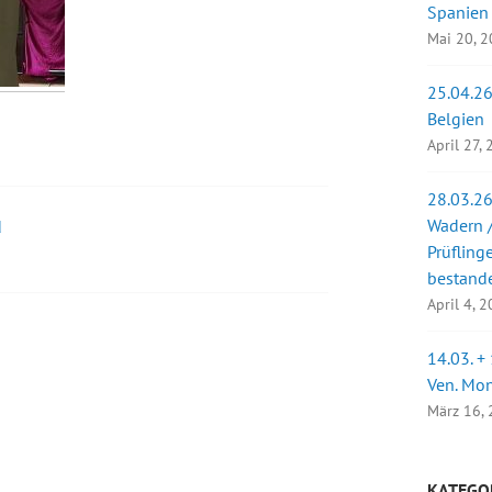
Spanien
Mai 20, 
25.04.26
Belgien
April 27,
28.03.26
Wadern /
d
Prüfling
bestand
April 4, 
14.03. +
Ven. Mo
März 16,
KATEGO