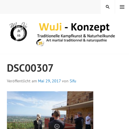
Springe
MENÜ
SUCHEN
zum
Inhalt
WUJI – ZENTRUM
DSC00307
Veröffentlicht am
Mai 29, 2017
von
Sifu