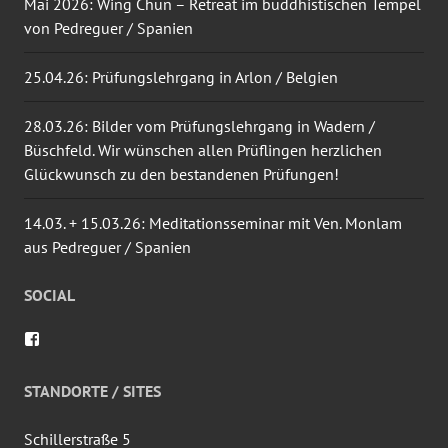
Mai 2026: Wing Chun – Retreat im buddhistischen Tempel
von Pedreguer / Spanien
25.04.26: Prüfungslehrgang in Arlon / Belgien
28.03.26: Bilder vom Prüfungslehrgang in Wadern /
Büschfeld. Wir wünschen allen Prüflingen herzlichen
Glückwunsch zu den bestandenen Prüfungen!
14.03. + 15.03.26: Meditationsseminar mit Ven. Monlam
aus Pedreguer / Spanien
SOCIAL
Profil
von
wingtsun.arlon
auf
STANDORTE / SITES
Facebook
anzeigen
Schillerstraße 5