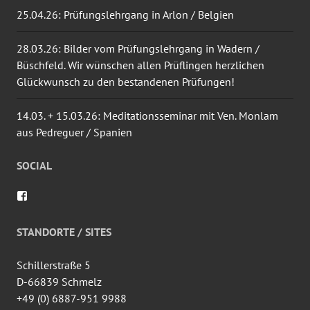
25.04.26: Prüfungslehrgang in Arlon / Belgien
28.03.26: Bilder vom Prüfungslehrgang in Wadern /
Büschfeld. Wir wünschen allen Prüflingen herzlichen
Glückwunsch zu den bestandenen Prüfungen!
14.03. + 15.03.26: Meditationsseminar mit Ven. Monlam
aus Pedreguer / Spanien
SOCIAL
Profil
von
wingtsun.arlon
auf
STANDORTE / SITES
Facebook
anzeigen
Schillerstraße 5
D-66839 Schmelz
+49 (0) 6887-951 9988