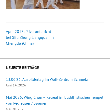
April 2017: Privatunterricht
Beitrags-
bei Sifu Zhong Liangquan in
Chengdu (China)
Navigation
NEUESTE BEITRÄGE
13.06.26: Ausbildertag im WuJi-Zentrum Schmelz
Juni 14, 2026
Mai 2026: Wing Chun – Retreat im buddhistischen Tempel
von Pedreguer / Spanien
Mai 20, 2026