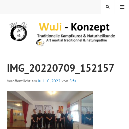
Springe
MENÜ
SUCHEN
zum
Inhalt
WUJI – ZENTRUM
IMG_20220709_152157
Veröffentlicht am
Juli 10, 2022
von
Sifu