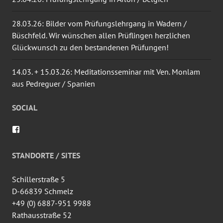
28.03.26: Bilder vom Prüfungslehrgang in Wadern /
Büschfeld. Wir wünschen allen Prüflingen herzlichen
Glückwunsch zu den bestandenen Prüfungen!
14.03. + 15.03.26: Meditationsseminar mit Ven. Monlam
aus Pedreguer / Spanien
SOCIAL
Profil
von
wingtsun.arlon
auf
STANDORTE / SITES
Facebook
anzeigen
Schillerstraße 5
D-66839 Schmelz
+49 (0) 6887-951 9988
Rathausstraße 52